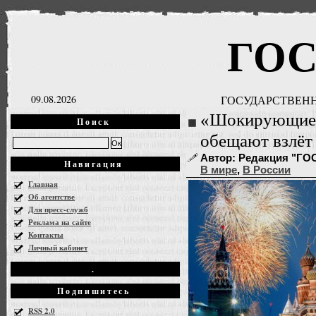
ГО
09.08.2026
ГОСУДАРСТВЕНН
«Шокирующие п
Поиск
обещают взлёт
Автор: Редакция "ГОСН
Навигация
В мире
,
В России
Главная
Об агентстве
Для пресс-служб
Реклама на сайте
Контакты
Личный кабинет
.
Подпишитесь
RSS 2.0