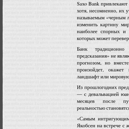
Saxo Bank привлекают
хотя, несомненно, их 
называемым «черным ле
изменить картину мир
наиболее спорных и 
которых может перевер
Банк традиционно
предсказания» не явл
прогнозом, но вмест
произойдет, окажет
ландшафт или мировую
Из прошлогодних пред
— с девальвацией юан
месяцев после пу
реальностью становятся
«Самым интригующим 
Якобсен на встрече с 