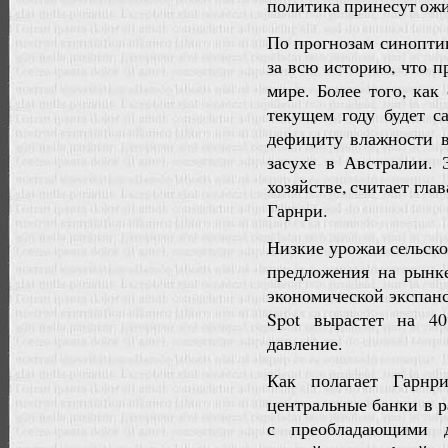
политика принесут ожи
По прогнозам синопти
за всю историю, что 
мире. Более того, ка
текущем году будет 
дефициту влажности 
засухе в Австралии. 
хозяйстве, считает гл
Гарнри.
Низкие урожаи сельск
предложения на рынк
экономической экспанс
Spot вырастет на 4
давление.
Как полагает Гарнр
центральные банки в р
с преобладающими д