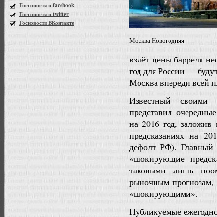
Госновости в facebook
Госновости в twitter
Госновости ВКонтакте
Москва Новогодняя
взлёт цены барреля не
год для России — буду
Москва впереди всей п
Известный своими 
представил очередны
на 2016 год, заложив
предсказаниях на 20
дефолт РФ). Главный 
«шокирующие предск
таковыми лишь поо
рыночным прогнозам, 
«шокирующими».
Публикуемые ежегодно