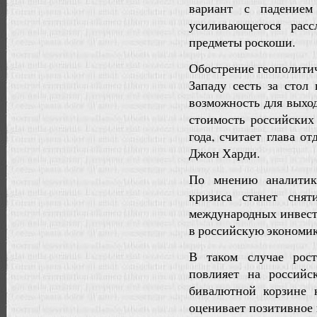
вариант с падение
усиливающегося рас
предметы роскоши.
Обострение геополити
Западу сесть за стол
возможность для выход
стоимость российских
года, считает глава о
Джон Харди.
По мнению аналитика
кризиса станет сня
международных инвест
в российскую экономик
В таком случае рос
повлияет на россий
бивалютной корзине 
оценивает позитивное