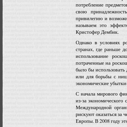
потребление предмето
свою принадлежность
привилегию и возможн
называем это эффек
Кристофер Дембик.
Однако в условиях ро
странах, где раньше д
использование роско
потраченные на роско
было бы использовать
или для борьбы с ни
экономические убытки»
С начала мирового фи
из-за экономического
Международной орган
рискуют оказаться за ч
Европы. В 2008 году эт