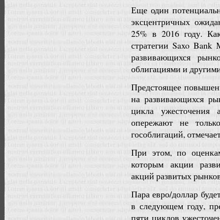
Еще один потенциаль
эксцентричных ожида
25% в 2016 году. Как
стратегии Saxo Bank 
развивающихся рынк
облигациями и другим
Предстоящее повышен
на развивающихся рын
цикла ужесточения 
опережают не тольк
гособлигаций, отмечае
При этом, по оценка
которым акции разв
акций развитых рынков
Пара евро/доллар будет
в следующем году, пр
пяти циклов ужесточе