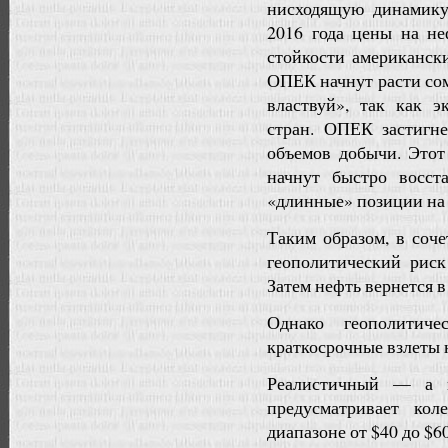
нисходящую динамику
2016 года цены на не
стойкости американски
ОПЕК начнут расти сом
властвуй», так как э
стран. ОПЕК застигн
объемов добычи. Этот
начнут быстро восст
«длинные» позиции на
Таким образом, в соч
геополитический риск
Затем нефть вернется в
Однако геополитиче
краткосрочные взлеты н
Реалистичный — а 
предусматривает ко
диапазоне от $40 до $6