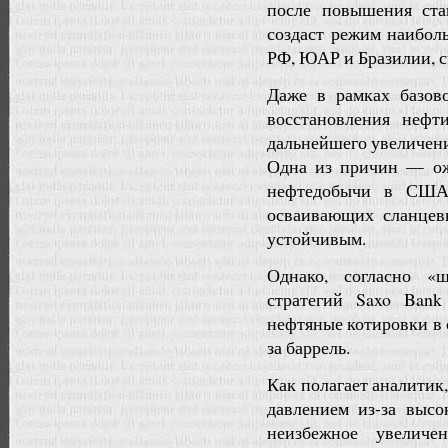
после повышения ста
создаст режим наибол
РФ, ЮАР и Бразилии, с
Даже в рамках базов
восстановления нефт
дальнейшего увеличени
Одна из причин — ож
нефтедобычи в США 
осваивающих сланцевы
устойчивым.
Однако, согласно «
стратегий Saxo Bank
нефтяные котировки в 
за баррель.
Как полагает аналитик,
давлением из-за высо
неизбежное увелич