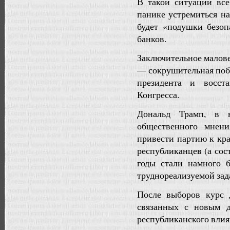
В такой ситуации вс
панике устремиться н
будет «подушки безоп
банков.
Заключительное малове
— сокрушительная поб
президента и восст
Конгресса.
Дональд Трамп, в 
общественного мнени
привести партию к кра
республиканцев (а сос
годы стали намного б
труднореализуемой зад
После выборов курс д
связанных с новым д
республиканского влия