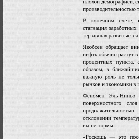
плохой демографией, 
производительностью т
В конечном счете, 
стагнация заработных
терзавшая развитые эк
Якобсен обращает вн
нефть обычно растут в
процентных пункта, 
образом, в ближайши
важную роль не тольк
рынков и экономики в ц
Феномен Эль-Ниньо 
поверхностного сло
продолжительность
отклонении температу
выше нормы.
«Роскошь — это проя