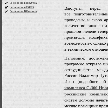
Госновости в facebook
Госновости в twitter
Выступая перед ж
Госновости ВКонтакте
все подготовительны
проведены, и скоро а
количество танков, н
прошлой неделе генер
производит модифик
возможности», однако 
в техническом отноше
Напомним, достижен
программе открыло ши
сотрудничества меж
России Владимир Пути
Иран (подробнее об
комплекса С-300 Ира
российские комплек
систем должны начать
месяце помощник през