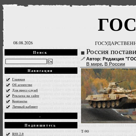
ГО
08.08.2026
ГОСУДАРСТВЕНН
Россия постав
Поиск
Автор: Редакция "ГОСН
В мире
,
В России
Навигация
Главная
Об агентстве
Для пресс-служб
Реклама на сайте
Контакты
Личный кабинет
.
Подпишитесь
Т-90
RSS 2.0