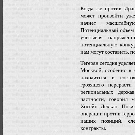
Когда же против Ира
может произойти уже
начнет масштабну
Потенциальный объем 
учитывая напряжен
потенциальную конку
нам могут составить, п
Тегеран сегодня уделя
Москвой, особенно в 
находиться в состо
грозящего перераст
региональных держа
частности, говорил 
Хосейн Дехкан. Пози
операции против терро
наших позиций, сл
контракты.