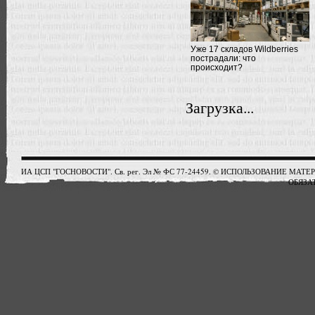
Уже 17 складов Wildberries
пострадали: что
происходит?
Загрузка...
ИА ЦСП "ГОСНОВОСТИ". Св. рег. Эл № ФС 77-24459. © ИСПОЛЬЗОВАНИЕ М
ОБЯЗАТ