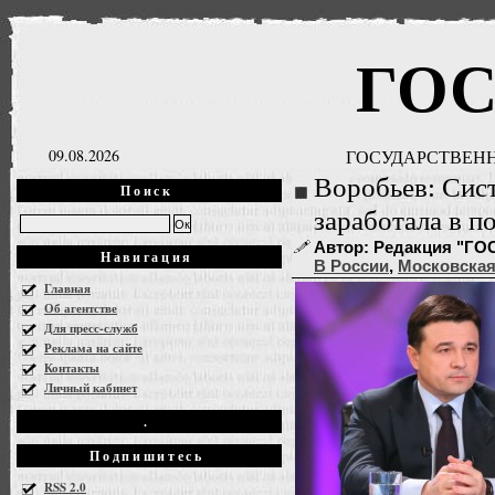
ГО
09.08.2026
ГОСУДАРСТВЕНН
Воробьев: Сис
Поиск
заработала в п
Автор: Редакция "ГОСН
Навигация
В России
,
Московская
Главная
Об агентстве
Для пресс-служб
Реклама на сайте
Контакты
Личный кабинет
.
Подпишитесь
RSS 2.0