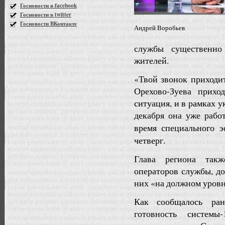
Госновости в facebook
Госновости в twitter
Госновости ВКонтакте
Андрей Воробьев
службы существенно
жителей.
«Твой звонок приходит
Орехово-Зуева прих
ситуация, и в рамках у
декабря она уже рабо
время специального 
четверг.
Глава региона так
операторов службы, до
них «на должном уровн
Как сообщалось ране
готовность систем