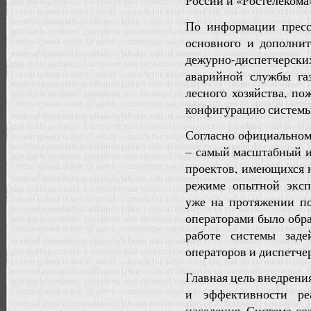
России и «Ростелекома
По информации пресс
основного и дополнит
дежурно-диспетчерс
аварийной службы га
лесного хозяйства, по
конфигурацию системы
Согласно официальном
– самый масштабный и
проектов, имеющихся 
режиме опытной эксп
уже на протяжении по
операторами было обра
работе системы зад
операторов и диспетче
Главная цель внедрени
и эффективности ре
населения. Система с