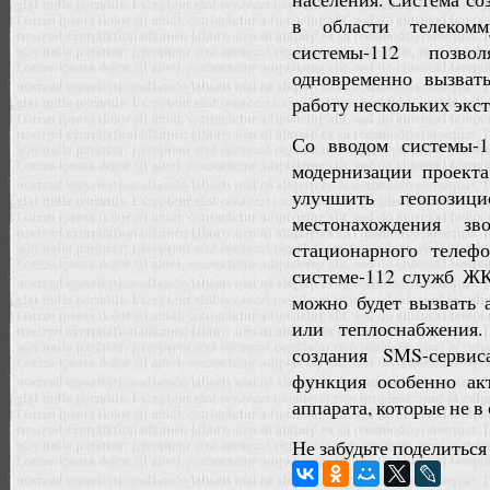
в области телеком
системы-112 позво
одновременно вызват
работу нескольких экс
Со вводом системы-
модернизации проекта
улучшить геопозици
местонахождения з
стационарного телеф
системе-112 служб ЖК
можно будет вызвать 
или теплоснабжения.
создания SMS-серви
функция особенно ак
аппарата, которые не в
Не забудьте поделиться