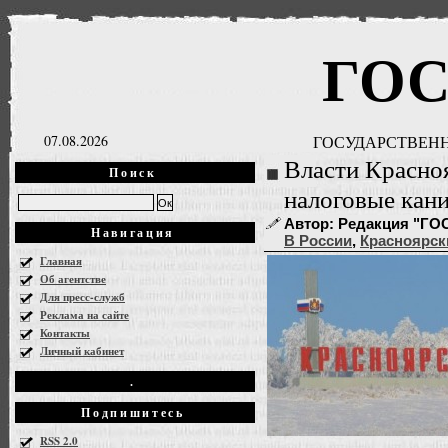
ГО
07.08.2026
ГОСУДАРСТВЕНН
Власти Красно
Поиск
налоговые кани
Автор: Редакция "ГОСН
Навигация
В России
,
Красноярск
Главная
Об агентстве
Для пресс-служб
Реклама на сайте
Контакты
Личный кабинет
.
Подпишитесь
RSS 2.0