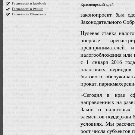
Госновости в facebook
Красноярский край
Госновости в twitter
законопроект был од
Госновости ВКонтакте
Законодательного Собр
Нулевая ставка налого
впервые зарегистр
предпринимателей
налогообложения или 
с 1 января 2016 год
налоговых периодов
бытового обслуживан
прокат, парикмахерские
«Сегодня в крае сф
направленных на разв
Закон о налоговых 
элементов поддержки 
условиях. Мы рассчит
рост числа субъектов 