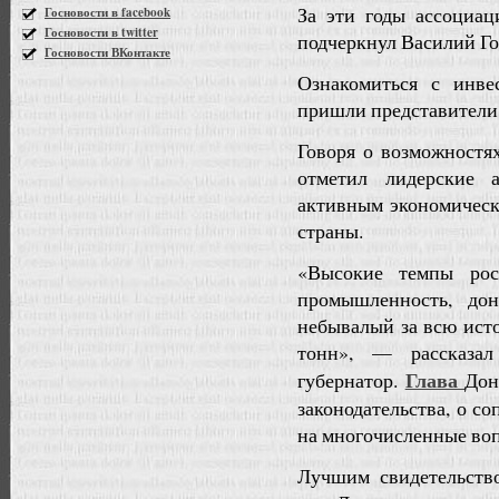
За эти годы ассоциац
Госновости в facebook
Госновости в twitter
подчеркнул Василий Го
Госновости ВКонтакте
Ознакомиться с инве
пришли представители 
Говоря о возможностя
отметил лидерские 
активным экономическ
страны.
«Высокие темпы рос
промышленность, дон
небывалый за всю ист
тонн», — рассказал
Глава
губернатор.
Дон
законодательства, о с
на многочисленные воп
Лучшим свидетельств