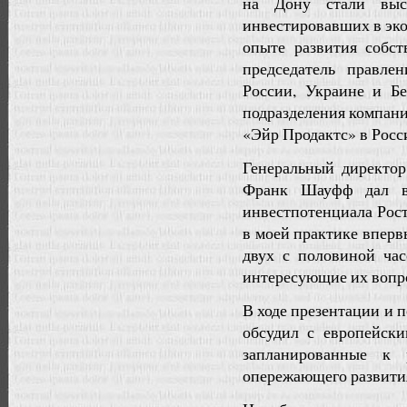
на Дону стали выск
инвестировавших в эк
опыте развития собст
председатель правле
России, Украине и Б
подразделения компан
«Эйр Продактс» в Росс
Генеральный директор
Франк Шауфф дал вы
инвестпотенциала Рост
в моей практике вперв
двух с половиной час
интересующие их вопр
В ходе презентации и 
обсудил с европейск
запланированные к 
опережающего развити