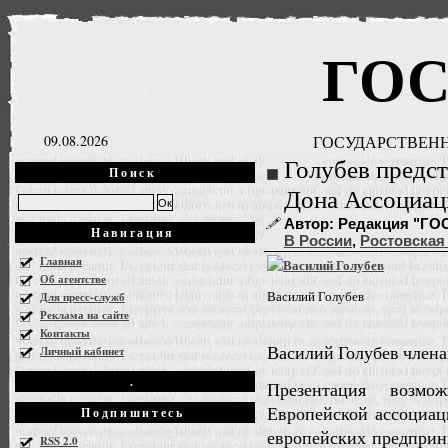
ГО
09.08.2026
ГОСУДАРСТВЕНН
Голубев предс
Поиск
Дона Ассоциац
Автор: Редакция "ГОСН
Навигация
В России
,
Ростовская
Главная
Об агентстве
Василий Голубев
Для пресс-служб
Реклама на сайте
Контакты
Василий Голубев члена
Личный кабинет
.
Презентация возмо
Европейской ассоциац
Подпишитесь
европейских предприни
RSS 2.0