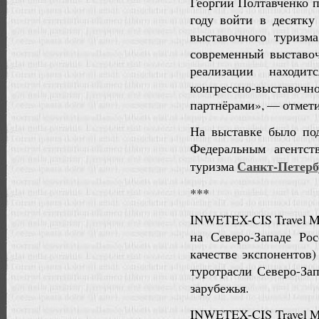
Георгий Полтавченко п
году войти в десятку
выставочного туризм
современный выставо
реализации находит
конгрессно-выставочн
партнёрами», — отмети
На выставке было по
Федеральным агентс
Санкт-Петерб
туризма
***
INWETEX-CIS Travel Ma
на Северо-Западе Ро
качестве экспонентов
туротрасли Северо-Зап
зарубежья.
INWETEX-CIS Travel M