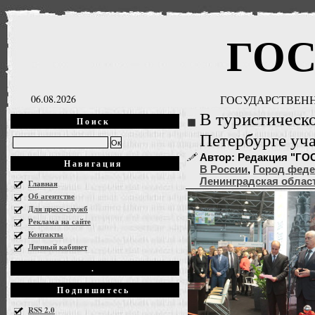
ГО
06.08.2026
ГОСУДАРСТВЕНН
В туристическ
Поиск
Петербурге уча
Автор: Редакция "ГОСН
Навигация
В России
,
Город феде
Ленинградская облас
Главная
Об агентстве
Для пресс-служб
Реклама на сайте
Контакты
Личный кабинет
.
Подпишитесь
RSS 2.0