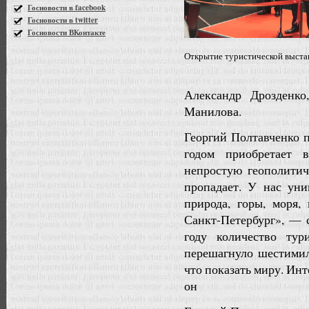
Госновости в facebook
Госновости в twitter
Госновости ВКонтакте
Открытие туристической выста
Александр Дрозденко
Манилова.
Георгий Полтавченко 
годом приобретает 
непростую геополити
пропадает. У нас уни
природа, горы, моря,
Санкт-Петербург
», — 
году количество тур
перешагнуло шестимил
что показать миру. Инт
он