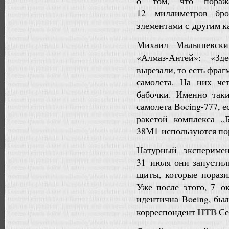
о том, что пораж
12 миллиметров бр
элементами с другим к
Михаил Малышевски
«Алмаз-Антей»: «Зд
вырезали, то есть фра
самолета. На них че
бабочки. Именно так
самолета Boeing-777, 
ракетой комплекса 
38М1 используются по
Натурный экспериме
31 июля они запустил
щиты, которые порази
Уже после этого, 7 ок
идентична Boeing, был
НТВ
корреспондент
Се