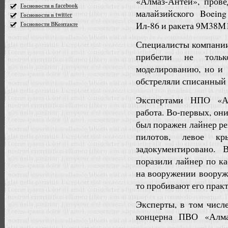
«Алмаз-Антей», прове
Госновости в facebook
малайзийского Boein
Госновости в twitter
Ил-86 и ракета 9М38М
Госновости ВКонтакте
Специалисты компании
прибегли не толь
моделированию, но и 
обстреляли списанный 
Экспертами НПО «Ал
работа. Во-первых, он
был поражен лайнер р
пилотов, левое к
задокументировано.
Вс
поразили лайнер по ка
на вооружении вооруж
то пробивают его практ
Эксперты, в том числ
концерна ПВО «Алма