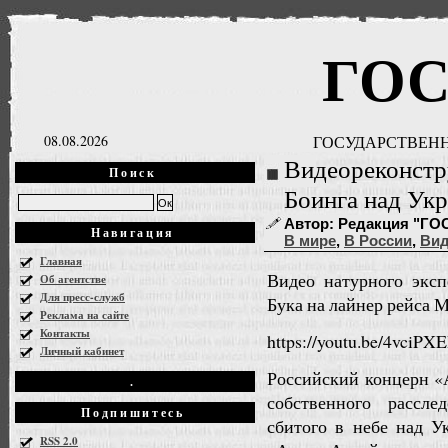
ГО
08.08.2026
ГОСУДАРСТВЕНН
Видеореконстр
Поиск
Боинга над Ук
Автор: Редакция "ГОСН
Навигация
В мире
,
В России
,
Ви
Главная
Видео натурного экс
Об агентстве
Для пресс-служб
Бука на лайнер рейса 
Реклама на сайте
Контакты
https://youtu.be/4vciP
Личный кабинет
Российский концерн «
.
собственного рассле
Подпишитесь
сбитого в небе над У
RSS 2.0