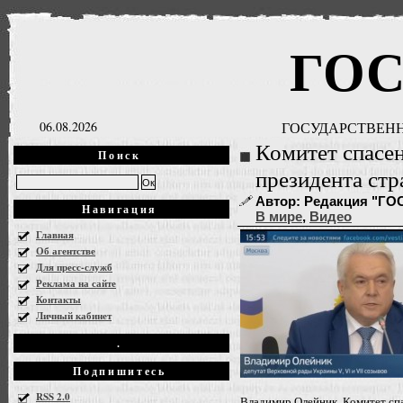
ГО
06.08.2026
ГОСУДАРСТВЕНН
Комитет спасе
Поиск
президента ст
Автор: Редакция "ГОСН
Навигация
В мире
,
Видео
Главная
Об агентстве
Для пресс-служб
Реклама на сайте
Контакты
Личный кабинет
.
Подпишитесь
RSS 2.0
Владимир Олейник. Комитет сп