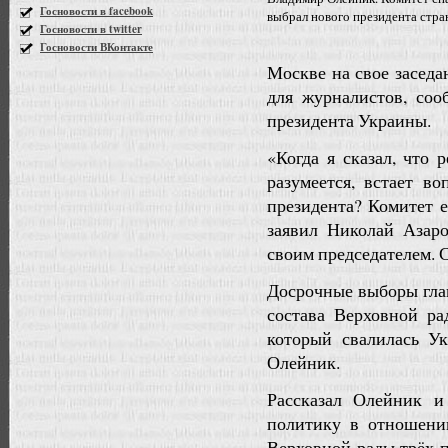
Госновости в facebook
выбрал нового президента стр
Госновости в twitter
Госновости ВКонтакте
Москве на свое заседа
для журналистов, соо
президента Украины.
«Когда я сказал, что 
разумеется, встает в
президента? Комитет 
заявил Николай Азар
своим председателем. 
Досрочные выборы глав
состава Верховной ра
который свалилась У
Олейник.
Рассказал Олейник и
политику в отношени
Верховной рады трёх 