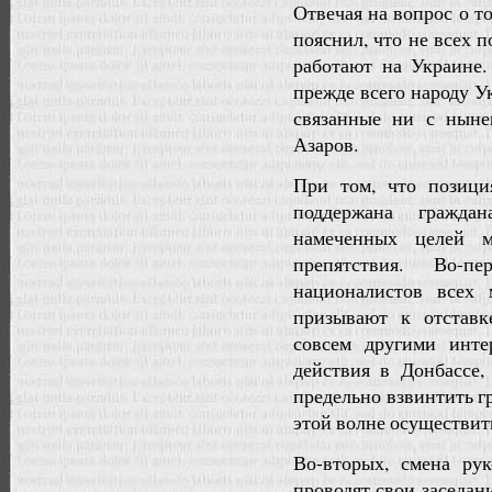
Отвечая на вопрос о т
пояснил, что не всех п
работают на Украине.
прежде всего народу У
связанные ни с нын
Азаров.
При том, что позици
поддержана гражда
намеченных целей м
препятствия. Во-п
националистов всех 
призывают к отставк
совсем другими инте
действия в Донбассе,
предельно взвинтить г
этой волне осуществит
Во-вторых, смена ру
проводят свои заседан