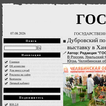
ГО
07.08.2026
ГОСУДАРСТВЕНН
Дубровский п
Поиск
выставку в Ха
Автор: Редакция "ГОСН
Навигация
В России
,
Уральский
Югра
,
Челябинская о
Главная
Об агентстве
Для пресс-служб
Реклама на сайте
Контакты
Личный кабинет
.
Подпишитесь
RSS 2.0