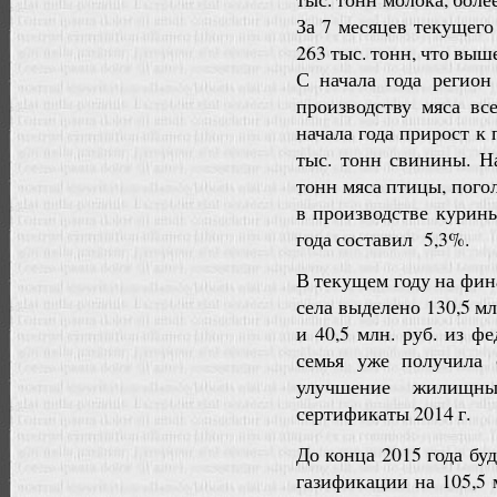
За 7 месяцев текущего
263 тыс. тонн, что выш
С начала года регион
производству мяса в
начала года прирост к
тыс. тонн свинины. Н
тонн мяса птицы, пого
в производстве курины
года составил 5,3%.
В текущем году на фи
села выделено 130,5 м
и 40,5 млн. руб. из ф
семья уже получила 
улучшение жилищн
сертификаты 2014 г.
До конца 2015 года бу
газификации на 105,5 