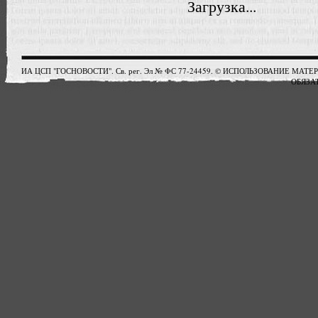
Загрузка...
ИА ЦСП "ГОСНОВОСТИ". Св. рег. Эл № ФС 77-24459. © ИСПОЛЬЗОВАНИЕ М
ОБЯЗАТ