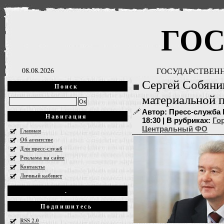
ГО
08.08.2026
ГОСУДАРСТВЕНН
Сергей Собяни
Поиск
материальной 
Автор: Пресс-служба М
Навигация
18:30 | В рубриках:
Го
Центральный ФО
Главная
Об агентстве
Для пресс-служб
Реклама на сайте
Контакты
Личный кабинет
.
Подпишитесь
RSS 2.0