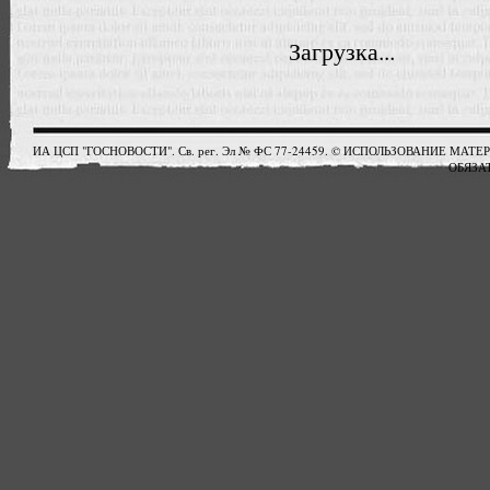
Загрузка...
ИА ЦСП "ГОСНОВОСТИ". Св. рег. Эл № ФС 77-24459. © ИСПОЛЬЗОВАНИЕ М
ОБЯЗАТ