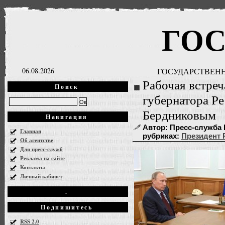
ГО
06.08.2026
ГОСУДАРСТВЕНН
Рабочая встре
Поиск
губернатора Р
Бердниковым
Навигация
Автор: Пресс-служба Пр
Главная
рубриках:
Президент
Об агентстве
Для пресс-служб
Реклама на сайте
Контакты
Личный кабинет
.
Подпишитесь
RSS 2.0