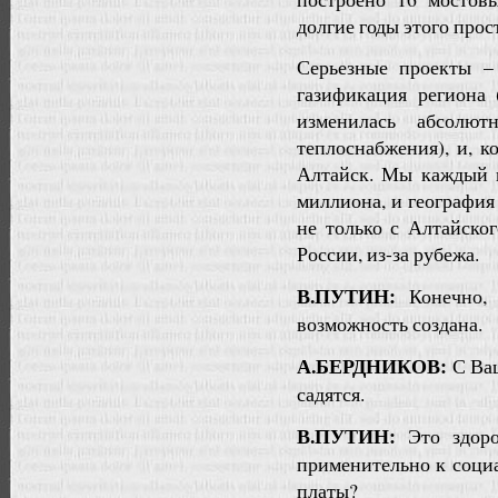
долгие годы этого прос
Серьезные проекты –
газификация региона 
изменилась абсолю
теплоснабжения), и, к
Алтайск. Мы каждый г
миллиона, и географи
не только с Алтайског
России, из-за рубежа.
В.ПУТИН:
Конечно, 
возможность создана.
А.БЕРДНИКОВ:
С Ва
садятся.
В.ПУТИН:
Это здор
применительно к социа
платы?