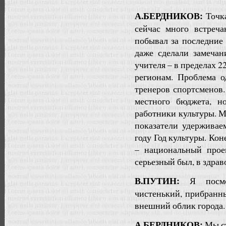
А.БЕРДНИКОВ:
Точк
сейчас много встреча
побывал за последние 
даже сделали замечан
учителя – в пределах 2
регионам. Проблема о
тренеров спортсменов.
местного бюджета, н
работники культуры. М
показатели удерживаем
году Год культуры. Ко
– национальный прое
серьезный был, в здра
В.ПУТИН:
Я посмот
чистенький, прибранн
внешний облик города.
А.БЕРДНИКОВ:
Мы ст