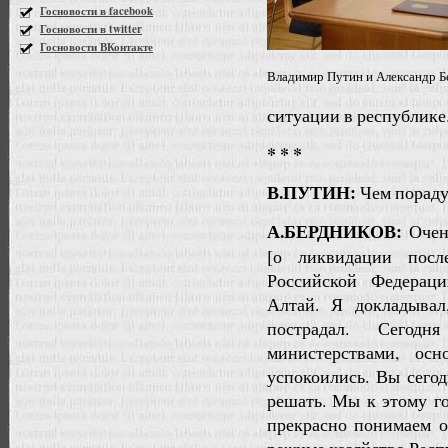
Госновости в facebook
Госновости в twitter
Госновости ВКонтакте
Владимир Путин и Александр Б
ситуации в республике
* * *
В.ПУТИН:
Чем пораду
А.БЕРДНИКОВ:
Очен
[о ликвидации посл
Российской Федерац
Алтай. Я докладывал
пострадал. Сегод
министерствами, ос
успокоились. Вы сего
решать. Мы к этому го
прекрасно понимаем о