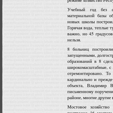
режиме хозяйство Респ
Учебный год без с
материальной базы о
новых школы построил
Горячая вода, теплые т
важно, но 45 градусов
нельзя.
8 больниц построил
запущенными, долгост
образований в 8 сде
широкомасштабные, с
отремонтировано. То
кардинально и прежде
объекта, Владимир 
письменному поручени
районе, многие другие
Мостовое хозяйство 
построено 16 мостовы