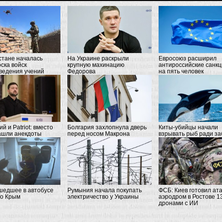
стане началась
На Украине раскрыли
Евросоюз расширил
ска войск
крупную махинацию
антироссийские санк
ведения учений
Федорова
на пять человек
й и Patriot: вместо
Болгария захлопнула дверь
Киты-убийцы начали
ашли анекдоты
перед носом Макрона
взрывать рыб ради з
шедшее в автобусе
Румыния начала покупать
ФСБ: Киев готовил ата
ло Крым
электричество у Украины
аэродром в Ростове 1
дронами с ИИ