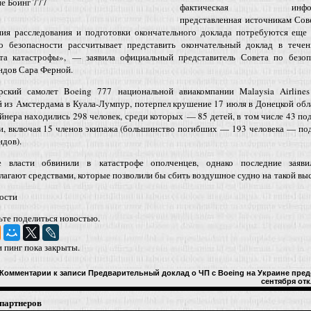
е Боинг 777
фактическая информ
представленная источникам Сов
ния расследования и подготовки окончательного доклада потребуются еще 
о безопасности рассчитывает представить окончательный доклад в течен
та катастрофы», — заявила официальный представитель Совета по безоп
ндов Сара Ферной.
рский самолет Boeing 777 национальной авиакомпании Malaysia Airlines
 из Амстердама в Куала-Лумпур, потерпел крушение 17 июля в Донецкой обл
йнера находились 298 человек, среди которых — 85 детей, в том числе 43 п
и, включая 15 членов экипажа (большинство погибших — 193 человека — по
дов).
е власти обвинили в катастрофе ополченцев, однако последние заяви
лагают средствами, которые позволили бы сбить воздушное судно на такой выс
ости
ьте поделиться новостью.
 пинг пока закрыты.
Комментарии
к записи Предварительный доклад о ЧП с Boeing на Украине пред
сентября
отк
партнеров