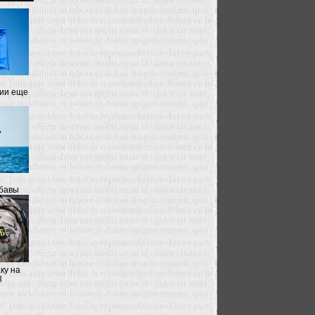
ции еще
абавы
ку на
3