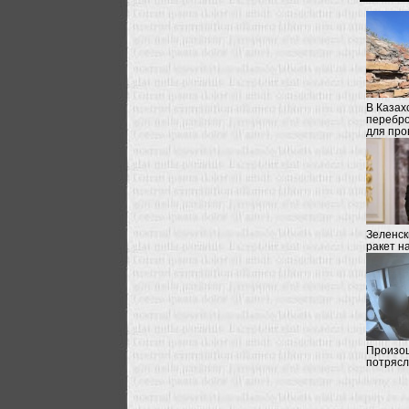
В Казах
перебро
для про
Зеленски
ракет н
Произо
потряс