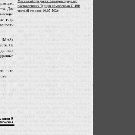
Москва обсуждает с Анкарой продажу
ация,
поставленных Турции комплексов С-400
ета. Для
третьей стороне
10.07.2026
месяцы.
ие года
асности
 (MAS),
асти. На
одданных
дданные
ли, что
оте.
ставят 9
лючены