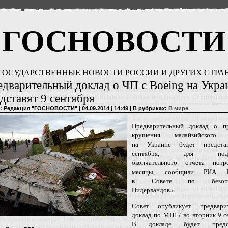
ГОСНОВОСТИ
ГОСУДАРСТВЕННЫЕ НОВОСТИ РОССИИ И ДРУГИХ СТРА
дварительный доклад о ЧП с Boeing на Укра
дставят 9 сентября
: Редакция "ГОСНОВОСТИ" | 04.09.2014 | 14:49 | В рубриках:
В мире
Предварительный доклад о п
крушения малайзийского 
на Украине будет предста
сентября, для подго
окончательного отчета потр
месяцы, сообщили РИА Н
в Совете по безопас
Нидерландов.»
Совет опубликует предвари
доклад по MH17 во вторник 9 с
В докладе будет предст