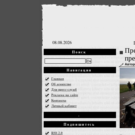
08.08.2026
Пре
Поиск
пре
Автор
Навигация
Главная
Об агентстве
Для пресс-служб
Реклама на сайте
Контакты
Личный кабинет
.
Подпишитесь
RSS 2.0