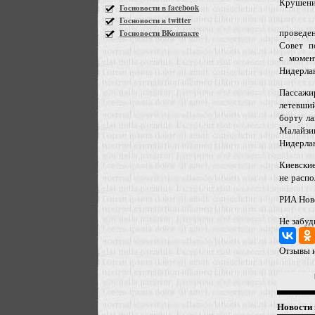
Крушени
Госновости в facebook
Госновости в twitter
проведе
Госновости ВКонтакте
Совет п
с момен
Нидерла
Пассажи
летевший
борту ла
Малайзи
Нидерлан
Киевски
не распо
РИА Нов
Не забуд
Отзывы и
Новости 