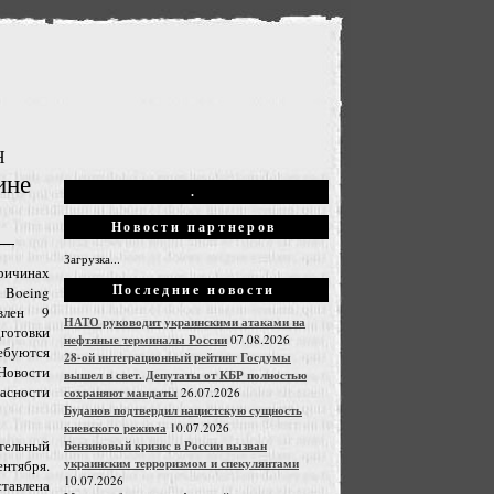
Н
ине
.
Новости партнеров
Загрузка...
ричинах
Последние новости
Boeing
влен 9
НАТО руководит украинскими атаками на
товки
нефтяные терминалы России
07.08.2026
ебуются
28-ой интеграционный рейтинг Госдумы
овости
вышел в свет. Депутаты от КБР полностью
ности
сохраняют мандаты
26.07.2026
Буданов подтвердил нацистскую сущность
киевского режима
10.07.2026
тельный
Бензиновый кризис в России вызван
украинским терроризмом и спекулянтами
ентября.
10.07.2026
авлена