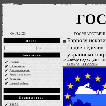
ГО
06.08.2026
ГОСУДАРСТВЕНН
Баррозу искази
Поиск
за две недели»
украинского кр
Навигация
Автор: Редакция "ГОСН
Главная
В мире
,
В России
Об агентстве
Для пресс-служб
Реклама на сайте
Контакты
Личный кабинет
.
Подпишитесь
RSS 2.0