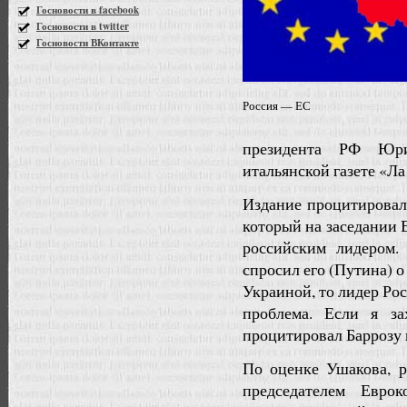
Госновости в facebook
Госновости в twitter
Госновости ВКонтакте
Россия — ЕС
президента РФ Юр
итальянской газете «Ла
Издание процитировал
который на заседании 
российским лидером.
спросил его (Путина) о
Украиной, то лидер Рос
проблема. Если я з
процитировал Баррозу 
По оценке Ушакова, р
председателем Евро