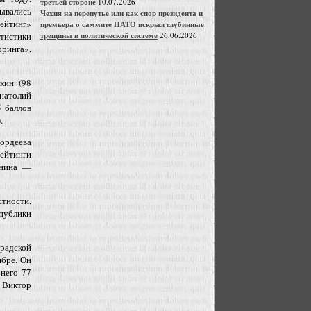
третьей стороне
10.07.2026
вались
Чехия на перепутье или как спор президента и
ейтинг»
премьера о саммите НАТО вскрыл глубинные
трещины в политической системе
26.06.2026
тистики
ринга»,
кин (98
натолий
5 баллов
.
ордеева
ейтинги
янина —
стности,
спублики
радской
ябре. Он
него 77
я Виктор