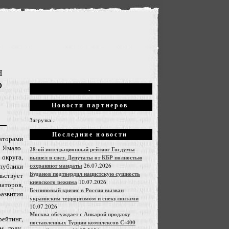
Н
Ф
.
Новости партнеров
Загрузка...
Последние новости
аторами
 Ямало-
28-ой интеграционный рейтинг Госдумы
круга,
вышел в свет. Депутаты от КБР полностью
сохраняют мандаты
26.07.2026
ублики
Буданов подтвердил нацистскую сущность
ьствует
киевского режима
10.07.2026
аторов,
Бензиновый кризис в России вызван
звития
украинским терроризмом и спекулянтами
10.07.2026
Москва обсуждает с Анкарой продажу
тинг,
поставленных Турции комплексов С-400
м году.