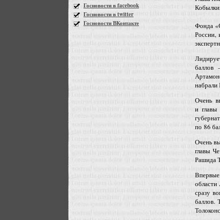
Госновости в facebook
Кобылки
Госновости в twitter
Госновости ВКонтакте
Фонда «
России,
экспертн
Лидируе
баллов 
Артамон
набрали 
Очень в
и главы
губерна
по 86 ба
Очень вы
главы Че
Рашида Т
Впервые
области 
сразу в
баллов. 
Толоконс