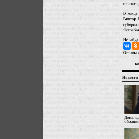
принять 
В конце 
Виктор 
губерна
Ястребов
Не забуд
Отзывы и
К
Новости 
Дональд
обращен