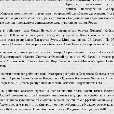
н
При его составлении учиты
данные исследования «Геор
Общественное мнение», материалы Федеральной службы государственной ста
 индекс медиа-эффективности, рассчитанный «Национальной службой монито
ые оценки и показатели социального самочувствия регионов России.
т в рейтинге глава Ямало-Ненецкого автономного округа Дмитрий Кобыл
— из 100 возможных), далее следуют губернатор Калужской области А
ов и глава республики Татарстан Рустам Минниханов (по 96 баллов). По 9
Евгений Савченко (Белгородская область) и Аман Тулеев (Кемеровская область)
ысокими остаются рейтинги губернатора Воронежской области Алексея Г
 Владимирской области Светланы Орловой (у них по 92 балла), а также р
тора Московской области Андрея Воробьева и главы Москвы Сергея Соб
ллов.
сокими остаются рейтинги глав некоторых республик Северного Кавказа, в ча
ченской республики Рамзана Кадырова (93), главы Карачаево-Черкесской ре
емрезова (81), главы республики Дагестан Рамазана Абдулатипова (76).
 в рейтинге оказался временно исполняющий обязанности главы Волгог
Андрей Бочаров, который намерен участвовать в досрочных выборах в сент
ошел в число губернаторов с очень высоким рейтингом эффективности — у 
Также впервые в рейтинге фигурируют и.о. губернатора Красноярского кра
кий (60) и врио главы Новосибирской области Владимир Городецкий (60).