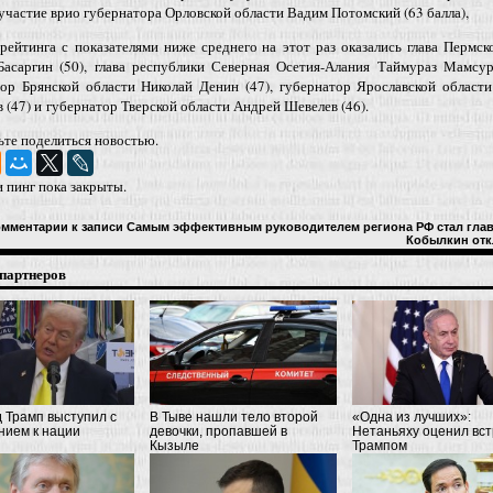
участие врио губернатора Орловской области Вадим Потомский (63 балла),
рейтинга с показателями ниже среднего на этот раз оказались глава Пермск
Басаргин (50), глава республики Северная Осетия-Алания Таймураз Мамсур
тор Брянской области Николай Денин (47), губернатор Ярославской област
 (47) и губернатор Тверской области Андрей Шевелев (46).
ьте поделиться новостью.
 пинг пока закрыты.
омментарии
к записи Самым эффективным руководителем региона РФ стал гла
Кобылкин
отк
партнеров
 Трамп выступил с
В Тыве нашли тело второй
«Одна из лучших»:
ием к нации
девочки, пропавшей в
Нетаньяху оценил вст
Кызыле
Трампом