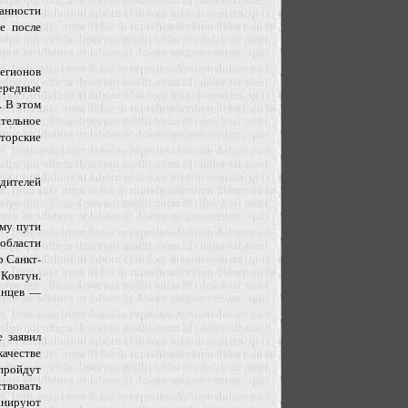
анности
е после
регионов
ередные
. В этом
ательное
торские
дителей
ому пути
 области
р Санкт-
Ковтун.
Шанцев —
 заявил
ачестве
пройдут
твовать
ланируют