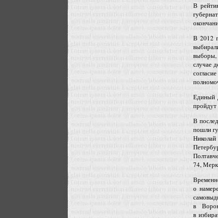
В рейти
губерна
окончани
В 2012 
выбирал
выборы, 
случае д
согласи
полномо
Единый 
пройдут 
В послед
пошли г
Николай
Петербу
Полтавч
74, Мер
Временн
о намер
самовы
в Ворон
в избира