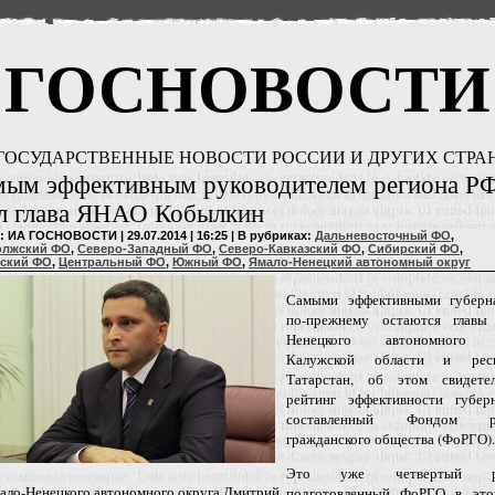
ГОСНОВОСТИ
ГОСУДАРСТВЕННЫЕ НОВОСТИ РОССИИ И ДРУГИХ СТРА
мым эффективным руководителем региона Р
ал глава ЯНАО Кобылкин
: ИА ГОСНОВОСТИ | 29.07.2014 | 16:25 | В рубриках:
Дальневосточный ФО
,
олжский ФО
,
Северо-Западный ФО
,
Северо-Кавказский ФО
,
Сибирский ФО
,
ский ФО
,
Центральный ФО
,
Южный ФО
,
Ямало-Ненецкий автономный округ
Самыми эффективными губерн
по-прежнему остаются главы
Ненецкого автономного о
Калужской области и респ
Татарстан, об этом свидетел
рейтинг эффективности губерн
составленный Фондом ра
гражданского общества (ФоРГО).
Это уже четвертый рей
ало-Ненецкого автономного округа Дмитрий
подготовленный ФоРГО в это