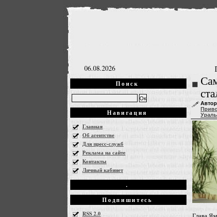
06.08.2026
Са
Поиск
ст
Автор
Прив
Навигация
Ураль
Главная
Об агентстве
Для пресс-служб
Реклама на сайте
Контакты
Личный кабинет
.
Подпишитесь
RSS 2.0
Глава Ям