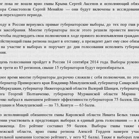
нг пока не вошли врио главы Крыма Сергей Аксенов и исполняющий обяз
тора Севастополя Сергей Меняйло — они будут включены в исследовани
я переходного периода.
году в России вернулись прямые губернаторские выборы, до тех пор глав 
и заксобрания. Многие губернаторы после этого решили провести внеоч
чтобы подтвердить свои полномочия в ходе прямого волеизъявления граждан
ействующий глава региона подает в отставку, а президент дает ему свое обяз
е на участие в выборах и поручает до дня голосования исполнять губерна
чия.
день голосования пройдет в России 14 сентября 2014 года. Выборы руково
в трети из 85 регионов, свыше 15 губернаторов будут переизбираться.
нее время многие губернаторы досрочно сложили с себя полномочия, по эт
убернатор Приморского края Владимир Миклушевский, губернатор Самарской
 Меркушкин, губернатор Нижегородской области Валерий Шанцев, губернато
рга Георгий Полтавченко, губернатор Мурманской области Марина 
енко набрал в нынешнем рейтинге эффективности губернаторов 75 баллов, 
кушкин и Миклушевский — по 73, Ковтун — 63 балла.
о исполняющий обязанности главы Кировской области Никита Белых также
ении участвовать в предстоящих выборах в единый день голосования — в к
движенца. Его рейтинг составил 59 баллов. Выборы главы также 
ежской области, врио главы региона Алексей Гордеев намерен учас
тельной кампании (согласно рейтингу, у него 92 балла). Также в выборах п