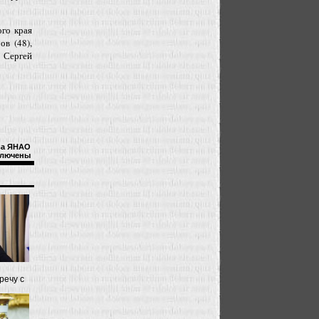
ого края
ов (48),
и Сергей
ва ЯНАО
лючены
речу с