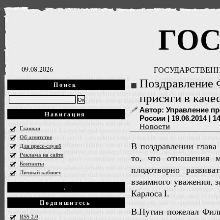
ГО
09.08.2026
ГОСУДАРСТВЕНН
Поздравление 
Поиск
присяги в каче
Автор: Управление п
Навигация
России | 19.06.2014 | 1
Новости
Главная
Об агентстве
В поздравлении глава
Для пресс-служб
Реклама на сайте
то, что отношения 
Контакты
плодотворно развив
Личный кабинет
взаимного уважения, 
.
Карлоса I.
Подпишитесь
В.Путин пожелал Фили
RSS 2.0